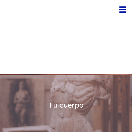
Ir
Men
al
contenido
Tu cuerpo