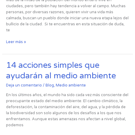
Más de la mitad de la población del mundo entero vive en
pequeño
ciudades, pero también hay tendencia a volver al campo. Muchas
personas, por diversas razones, quieren vivir una vida más
calmada, buscan un pueblo donde iniciar una nueva etapa lejos del
bullicio de la ciudad. Si te encuentras en esta situación de duda,
te
Leer más »
14
14 acciones simples que
acciones
ayudarán al medio ambiente
simples
que
Deja un comentario
/
Blog
,
Medio ambiente
ayudarán
al
En los últimos años, el mundo ha sido cada vez más consciente del
medio
preocupante estado del medio ambiente. El cambio climático, la
ambiente
deforestación, la contaminación del aire, del agua, y la pérdida de
la biodiversidad son solo algunos de los desafíos a los que nos
enfrentamos. Aunque estas amenazas nos afectan a nivel global,
podemos