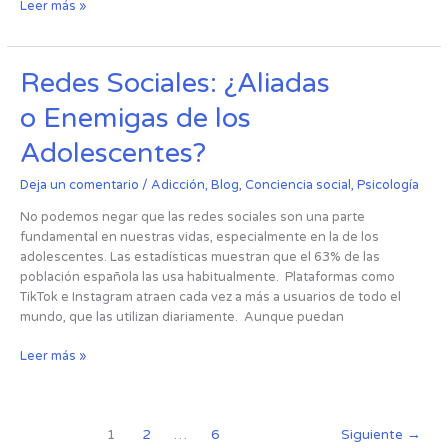
Leer más »
Redes
Redes Sociales: ¿Aliadas
Sociales:
o Enemigas de los
¿Aliadas
o Enemigas
Adolescentes?
de
los
Deja un comentario
/
Adicción
,
Blog
,
Conciencia social
,
Psicología
Adolescentes?
No podemos negar que las redes sociales son una parte
fundamental en nuestras vidas, especialmente en la de los
adolescentes. Las estadísticas muestran que el 63% de las
población española las usa habitualmente. Plataformas como
TikTok e Instagram atraen cada vez a más a usuarios de todo el
mundo, que las utilizan diariamente. Aunque puedan
Leer más »
1
2
…
6
Siguiente
→