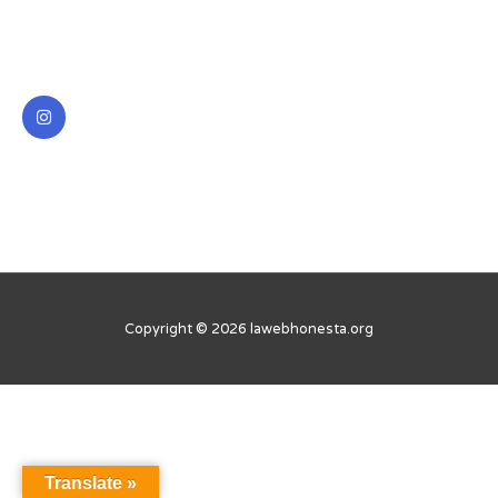
I
n
s
t
a
g
r
a
m
Copyright © 2026 lawebhonesta.org
Translate »