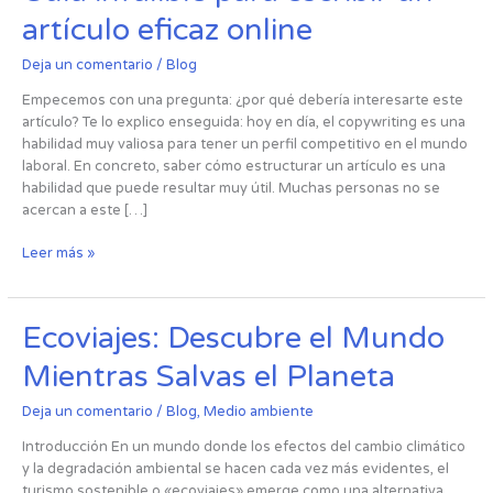
infalible
artículo eficaz online
para
escribir
Deja un comentario
/
Blog
un
artículo
Empecemos con una pregunta: ¿por qué debería interesarte este
eficaz
artículo? Te lo explico enseguida: hoy en día, el copywriting es una
online
habilidad muy valiosa para tener un perfil competitivo en el mundo
laboral. En concreto, saber cómo estructurar un artículo es una
habilidad que puede resultar muy útil. Muchas personas no se
acercan a este […]
Leer más »
Ecoviajes:
Ecoviajes: Descubre el Mundo
Descubre
Mientras Salvas el Planeta
el
Mundo
Deja un comentario
/
Blog
,
Medio ambiente
Mientras
Salvas
Introducción En un mundo donde los efectos del cambio climático
el
y la degradación ambiental se hacen cada vez más evidentes, el
Planeta
turismo sostenible o «ecoviajes» emerge como una alternativa