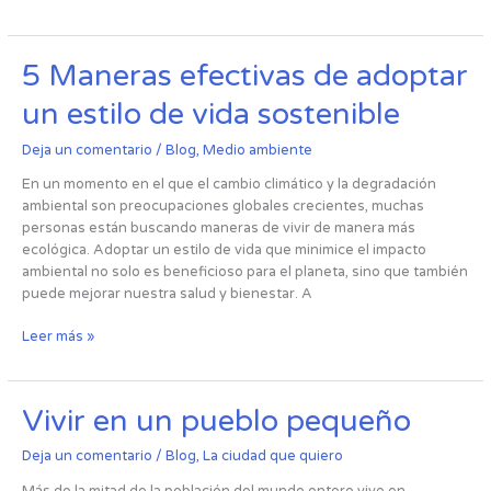
5
5 Maneras efectivas de adoptar
Maneras
un estilo de vida sostenible
efectivas
de
Deja un comentario
/
Blog
,
Medio ambiente
adoptar
un
En un momento en el que el cambio climático y la degradación
estilo
ambiental son preocupaciones globales crecientes, muchas
de
personas están buscando maneras de vivir de manera más
vida
ecológica. Adoptar un estilo de vida que minimice el impacto
sostenible
ambiental no solo es beneficioso para el planeta, sino que también
puede mejorar nuestra salud y bienestar. A
Leer más »
Vivir
Vivir en un pueblo pequeño
en
un
Deja un comentario
/
Blog
,
La ciudad que quiero
pueblo