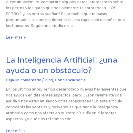
A continuación, te compartiré algunos datos interesantes sobre
los perros y los gatos que posiblemente te sorprendan. LOS
PERROS ¿Los perros sueñan? Es probable que te hayas
preguntado si los perros tienen la misma capacidad de soñar que
los humanos. Según un estudio de la
Leer más »
La
La Inteligencia Artificial: ¿una
Inteligencia
ayuda o un obstáculo?
Artificial:
¿una
Deja un comentario
/
Blog
,
Conciencia social
ayuda
o
En los últimos años, hemos desarrollado nuevas herramientas que
un
nos ayudan en diferentes aspectos, pero… ¿son realmente una
obstáculo?
ayuda o nos están anulando otras capacidades? En este artículo
conocerás las ventajas y desventajas que tiene la inteligencia
artificial y como nos afecta en nuestro día a día en diferentes
aspectos. ¿A qué nos referimos con
Leer más »