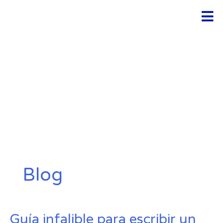
Ir
Men
al
contenido
Blog
Guía
Guía infalible para escribir un