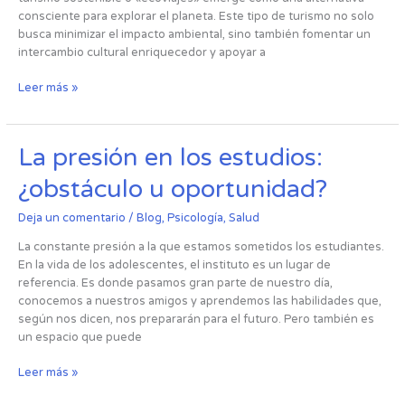
consciente para explorar el planeta. Este tipo de turismo no solo
busca minimizar el impacto ambiental, sino también fomentar un
intercambio cultural enriquecedor y apoyar a
Leer más »
La
La presión en los estudios:
presión
¿obstáculo u oportunidad?
en
los
Deja un comentario
/
Blog
,
Psicología
,
Salud
estudios:
¿obstáculo
La constante presión a la que estamos sometidos los estudiantes.
u
En la vida de los adolescentes, el instituto es un lugar de
oportunidad?
referencia. Es donde pasamos gran parte de nuestro día,
conocemos a nuestros amigos y aprendemos las habilidades que,
según nos dicen, nos prepararán para el futuro. Pero también es
un espacio que puede
Leer más »