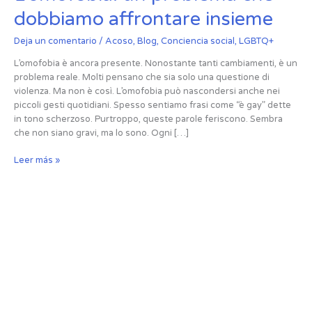
un
dobbiamo affrontare insieme
problema
che
Deja un comentario
/
Acoso
,
Blog
,
Conciencia social
,
LGBTQ+
dobbiamo
affrontare
L’omofobia è ancora presente. Nonostante tanti cambiamenti, è un
insieme
problema reale. Molti pensano che sia solo una questione di
violenza. Ma non è così. L’omofobia può nascondersi anche nei
piccoli gesti quotidiani. Spesso sentiamo frasi come “è gay” dette
in tono scherzoso. Purtroppo, queste parole feriscono. Sembra
che non siano gravi, ma lo sono. Ogni […]
Leer más »