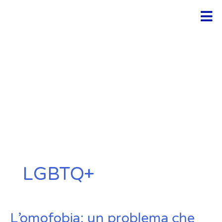
Ir
Men
al
contenido
LGBTQ+
L’omofobia:
L’omofobia: un problema che