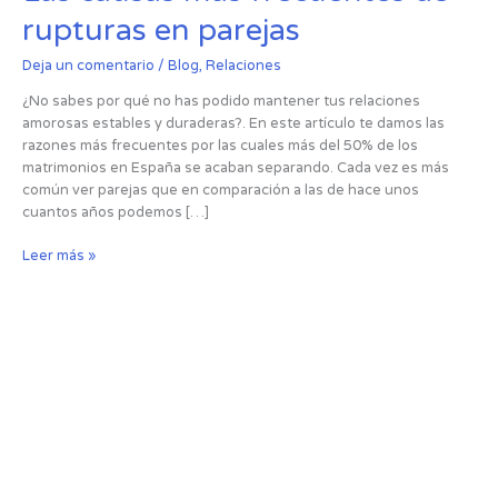
causas
rupturas en parejas
más
frecuentes
Deja un comentario
/
Blog
,
Relaciones
de
rupturas
¿No sabes por qué no has podido mantener tus relaciones
en
amorosas estables y duraderas?. En este artículo te damos las
parejas
razones más frecuentes por las cuales más del 50% de los
matrimonios en España se acaban separando. Cada vez es más
común ver parejas que en comparación a las de hace unos
cuantos años podemos […]
Leer más »