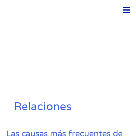
Ir
Men
al
contenido
Relaciones
Las
Las causas más frecuentes de