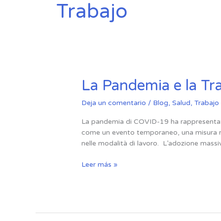
Trabajo
La
La Pandemia e la Tr
Pandemia
e
Deja un comentario
/
Blog
,
Salud
,
Trabajo
la
La pandemia di COVID-19 ha rappresentato
Trasformazione
come un evento temporaneo, una misura nece
del
nelle modalità di lavoro. L’adozione massi
Lavoro:
Un’Analisi
Leer más »
Approfondita