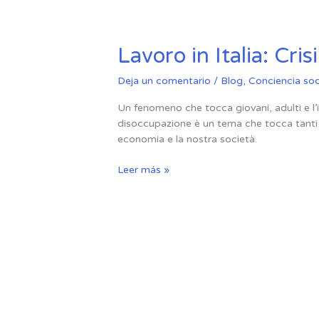
Lavoro
Lavoro in Italia: Cri
in
Italia:
Deja un comentario
/
Blog
,
Conciencia soc
Crisi
Un fenomeno che tocca giovani, adulti e l’
e
disoccupazione è un tema che tocca tanti i
speranze
economia e la nostra società.
perse
Leer más »