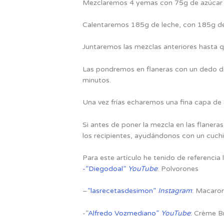
Mezclaremos 4 yemas con 75g de azúcar ha
Calentaremos 185g de leche, con 185g de 
Juntaremos las mezclas anteriores hasta
Las pondremos en flaneras con un dedo d
minutos.
Una vez frías echaremos una fina capa de 
Si antes de poner la mezcla en las flanera
los recipientes, ayudándonos con un cuchil
Para este artículo he tenido de referencia
-”Diegodoal”
YouTube
: Polvorones
–
”lasrecetasdesimon”
Instagram
:
Macaro
-”
Alfredo Vozmediano”
YouTube
:
Crème B