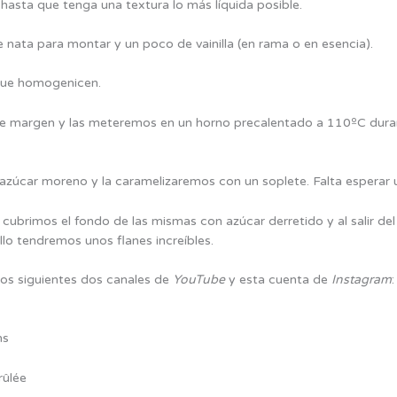
sta que tenga una textura lo más líquida posible.
nata para montar y un poco de vainilla (en rama o en esencia).
 que homogenicen.
e margen y las meteremos en un horno precalentado a 110ºC duran
azúcar moreno y la caramelizaremos con un soplete. Falta esperar 
s cubrimos el fondo de las mismas con azúcar derretido y al salir de
lo tendremos unos flanes increíbles.
 los siguientes dos canales de
YouTube
y esta cuenta de
Instagram
:
ns
rûlée