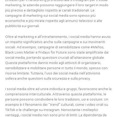
LinkedIn per il networking professionale o Instagram per il visual
marketing, le aziende possono raggiungere il loro target in modo
più preciso e dettagliato rispetto ai canali tradizionali. Le
campagne di marketing sui social media sono spesso più
economiche e più mirate rispetto agli annunci televisivi o alle
pubblicità sui giornali.
Oltre al marketing e all’intrattenimento, i social media hanno avuto
un impatto significativo anche sulle campagne e sui movimenti
sociali. Ad esempio, campagne di sensibilizzare come #MeToo,
Black Lives Matter e Fridays for Future sono state amplificate dai
social media, portando questioni cruciali all’attenzione globale.
Queste piattaforme danno modo agli attivisti di organizzarsi,
sensibilizzare e mobilitare persone in tutto il mondo, spesso con
risorse limitate. Tuttavia, l’uso dei social media nell’attivismo
solleva anche questioni sulla sicurezza e sulla privacy.
I social media oltre ad unire individui e gruppi, favoriscono anche la
comprensione interculturale. Attraverso queste piattaforme, le
persone possono condividere le loro tradizioni, usi e costumi. Un
esempio è il fenomeno dei “trend” culturali, come i video virali su
TikTok o le challenge su Instagram. Nonostante i molteplici
vantaggi, i social media non sono privi di limiti. La dipendenza da