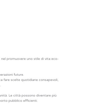
e nel promuovere uno stile di vita eco-
erazioni future.
ica fare scelte quotidiane consapevoli,
.
unità. Le città possono diventare più
porto pubblico efficienti.