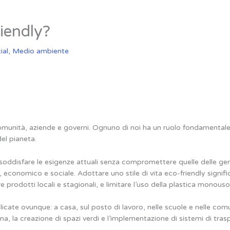
iendly?
ial
,
Medio ambiente
, comunità, aziende e governi. Ognuno di noi ha un ruolo fondamental
del pianeta.
 soddisfare le esigenze attuali senza compromettere quelle delle gen
le, economico e sociale. Adottare uno stile di vita eco-friendly signif
e prodotti locali e stagionali, e limitare l’uso della plastica monouso
icate ovunque: a casa, sul posto di lavoro, nelle scuole e nelle com
ana, la creazione di spazi verdi e l’implementazione di sistemi di tras