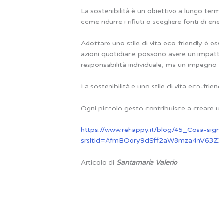
La sostenibilità è un obiettivo a lungo te
come ridurre i rifiuti o scegliere fonti di 
Adottare uno stile di vita eco-friendly è e
azioni quotidiane possono avere un impatto 
responsabilità individuale, ma un impegno c
La sostenibilità e uno stile di vita eco-fri
Ogni piccolo gesto contribuisce a creare 
https://www.rehappy.it/blog/45_Cosa-sign
srsltid=AfmBOory9dSff2aW8mza4nV63
Articolo di
Santamaria Valerio