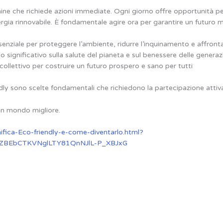
rmine che richiede azioni immediate. Ogni giorno offre opportunità 
energia rinnovabile. È fondamentale agire ora per garantire un futuro m
ssenziale per proteggere l’ambiente, ridurre l’inquinamento e affront
significativo sulla salute del pianeta e sul benessere delle generazi
ollettivo per costruire un futuro prospero e sano per tutti
endly sono scelte fondamentali che richiedono la partecipazione attiva 
un mondo migliore.
ifica-Eco-friendly-e-come-diventarlo.html?
ZZBEbCTKVNglLTY81QnNJlL-P_XBJxG