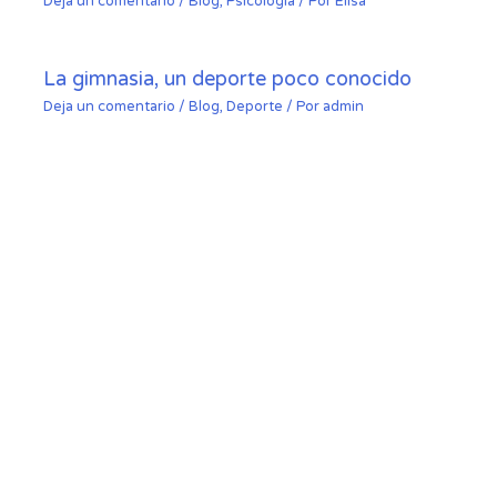
Deja un comentario
/
Blog
,
Psicología
/ Por
Elisa
La gimnasia, un deporte poco conocido
Deja un comentario
/
Blog
,
Deporte
/ Por
admin