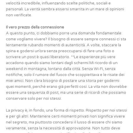
velocità incredibile, influenzando scelte politiche, sociali e
personali. La verità sembra essersi smarrita in un mare di opinioni
non verificate.
Il vero prezzo della connessione
A questo punto, ci dobbiamo porre una domanda fondamentale:
come vogliamo vivere? Il bisogno di essere sempre connessi ci sta
lentamente rubando momenti di autenticità. A volte, staccare la
spina e godersi un’ora senza preoccuparsi di fare una foto o
scrivere un post è quasi liberatorio. **Le esperienze più vere
accadono quando siamo lontani dagli schermi.Mi ricordo di un
weekend in montagna, lontano dalla città. Senza Wi-Fi, senza
notifiche, solo il rumore del fuoco che scoppiettava e le risate dei
miei amici. Non c’era bisogno di postare una storia per godermi
quei momenti, perché erano già perfetti così. La vita non dovrebbe
essere una sequenza di post, ma una serie di ricordi che possiamo
conservare solo per noi stessi.
La privacy è, in fondo, una forma di rispetto. Rispetto per noi stessi
e per gli altri. Mantenere certi momenti privati non significa vivere
nel segreto, ma piuttosto concedersi il lusso di essere chi siamo
veramente, senza la necessità di approvazione. Non tutto deve