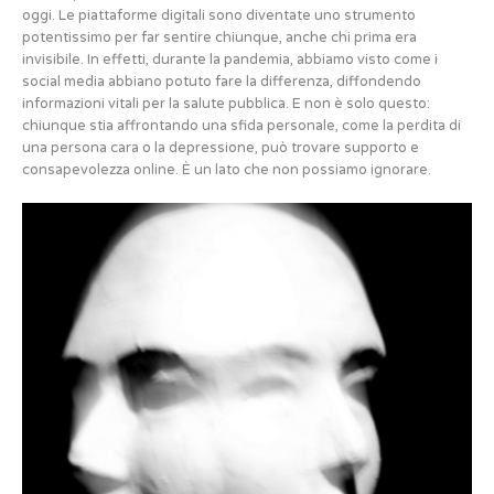
oggi. Le piattaforme digitali sono diventate uno strumento
potentissimo per far sentire chiunque, anche chi prima era
invisibile. In effetti, durante la pandemia, abbiamo visto come i
social media abbiano potuto fare la differenza, diffondendo
informazioni vitali per la salute pubblica. E non è solo questo:
chiunque stia affrontando una sfida personale, come la perdita di
una persona cara o la depressione, può trovare supporto e
consapevolezza online. È un lato che non possiamo ignorare.