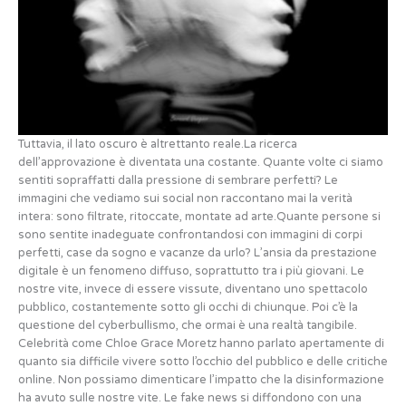
Tuttavia, il lato oscuro è altrettanto reale.La ricerca
dell’approvazione è diventata una costante. Quante volte ci siamo
sentiti sopraffatti dalla pressione di sembrare perfetti? Le
immagini che vediamo sui social non raccontano mai la verità
intera: sono filtrate, ritoccate, montate ad arte.Quante persone si
sono sentite inadeguate confrontandosi con immagini di corpi
perfetti, case da sogno e vacanze da urlo? L’ansia da prestazione
digitale è un fenomeno diffuso, soprattutto tra i più giovani. Le
nostre vite, invece di essere vissute, diventano uno spettacolo
pubblico, costantemente sotto gli occhi di chiunque. Poi c’è la
questione del cyberbullismo, che ormai è una realtà tangibile.
Celebrità come Chloe Grace Moretz hanno parlato apertamente di
quanto sia difficile vivere sotto l’occhio del pubblico e delle critiche
online. Non possiamo dimenticare l’impatto che la disinformazione
ha avuto sulle nostre vite. Le fake news si diffondono con una