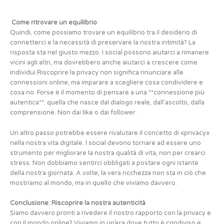
Come ritrovare un equilibrio
Quindi, come possiamo trovare un equilibrio tra il desiderio di
connetterci e la necessità di preservare la nostra intimità? La
risposta sta nel giusto mezzo. I social possono aiutarci a rimanere
vicini agli altri, ma dovrebbero anche aiutarci a crescere come
individui.Riscoprire la privacy non significa rinunciare alle
connessioni online, ma imparare a scegliere cosa condividere e
cosa no. Forse è il momento di pensare a una **connessione più
autentica**: quella che nasce dal dialogo reale, dall’ascolto, dalla
comprensione. Non dai like o dai follower.
Un altro passo potrebbe essere rivalutare il concetto di «privacy»
nella nostra vita digitale. I social devono tornare ad essere uno
strumento per migliorare la nostra qualità di vita, non per crearci
stress. Non dobbiamo sentirci obbligati a postare ogni istante
della nostra giornata. A volte, la vera ricchezza non sta in ciò che
mostriamo al mondo, ma in quello che viviamo davvero.
Conclusione: Riscoprire la nostra autenticità
Siamo davvero pronti a rivedere il nostro rapporto con la privacy e
con il mondo online? Viviamo in un’era dove tutto è condiviso e