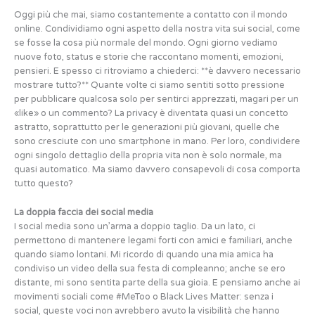
Oggi più che mai, siamo costantemente a contatto con il mondo
online. Condividiamo ogni aspetto della nostra vita sui social, come
se fosse la cosa più normale del mondo. Ogni giorno vediamo
nuove foto, status e storie che raccontano momenti, emozioni,
pensieri. E spesso ci ritroviamo a chiederci: **è davvero necessario
mostrare tutto?** Quante volte ci siamo sentiti sotto pressione
per pubblicare qualcosa solo per sentirci apprezzati, magari per un
«like» o un commento? La privacy è diventata quasi un concetto
astratto, soprattutto per le generazioni più giovani, quelle che
sono cresciute con uno smartphone in mano. Per loro, condividere
ogni singolo dettaglio della propria vita non è solo normale, ma
quasi automatico. Ma siamo davvero consapevoli di cosa comporta
tutto questo?
La doppia faccia dei social media
I social media sono un’arma a doppio taglio. Da un lato, ci
permettono di mantenere legami forti con amici e familiari, anche
quando siamo lontani. Mi ricordo di quando una mia amica ha
condiviso un video della sua festa di compleanno; anche se ero
distante, mi sono sentita parte della sua gioia. E pensiamo anche ai
movimenti sociali come #MeToo o Black Lives Matter: senza i
social, queste voci non avrebbero avuto la visibilità che hanno