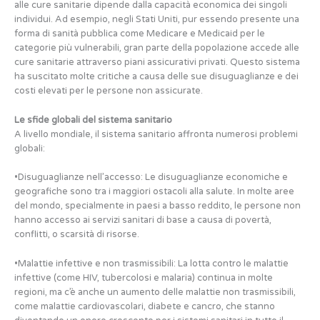
alle cure sanitarie dipende dalla capacità economica dei singoli
individui. Ad esempio, negli Stati Uniti, pur essendo presente una
forma di sanità pubblica come Medicare e Medicaid per le
categorie più vulnerabili, gran parte della popolazione accede alle
cure sanitarie attraverso piani assicurativi privati. Questo sistema
ha suscitato molte critiche a causa delle sue disuguaglianze e dei
costi elevati per le persone non assicurate.
Le sfide globali del sistema sanitario
A livello mondiale, il sistema sanitario affronta numerosi problemi
globali:
•Disuguaglianze nell’accesso: Le disuguaglianze economiche e
geografiche sono tra i maggiori ostacoli alla salute. In molte aree
del mondo, specialmente in paesi a basso reddito, le persone non
hanno accesso ai servizi sanitari di base a causa di povertà,
conflitti, o scarsità di risorse.
•Malattie infettive e non trasmissibili: La lotta contro le malattie
infettive (come HIV, tubercolosi e malaria) continua in molte
regioni, ma c’è anche un aumento delle malattie non trasmissibili,
come malattie cardiovascolari, diabete e cancro, che stanno