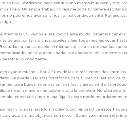
 buen nivel académico hace sentir a uno mismo muy bien y orgull
nos abajo. Un simple trabajo no resume toda tu carrera escolar y
ramos no podremos avanzar y nos irá mal continuamente. Por eso d
stigo.
 es memorizar. Si vemos el estudio de este modo, debemos cambia
ante de una pantalla o unos papeles y leer todo muchas veces hasta 
El estudio no consiste sólo en memorizar, sino en ordenar los con
 memorizando, no se aprende nada, todo se borra de la mente en cu
y destacar lo importante.
den ayudar mucho. Chat GPT es de las IA más conocidas entre los e
ndado. Se puede usar esta plataforma para el bien del estudio de 
amen, para buscar información más fácil y así aumentar la product
plique de una manera con palabras que lo entienda. No obstante, l
jemplo, como una Choni o una Pija. De este modo recordaremos to
 fácil y puedes hacerlo sin odiarlo, pon en práctica estos trucos p
ca y alcanzar tus objetivos con éxito. ¿Sabes ya cuál será el prim