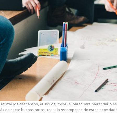
utilizar los descansos, el uso del móvil, el parar para merendar 
emás de sacar buenas notas, tener la recompensa de estas actividade