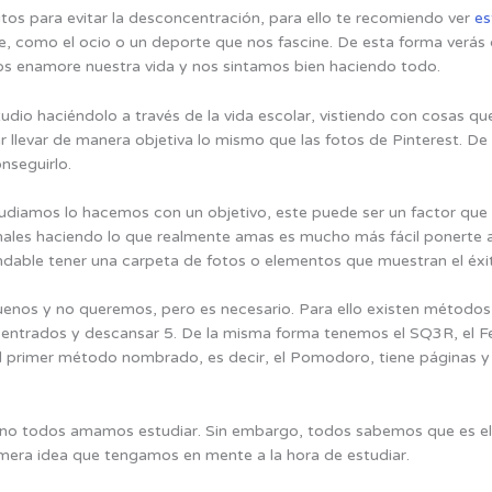
os para evitar la desconcentración, para ello te recomiendo ver
est
e, como el ocio o un deporte que nos fascine. De esta forma verás
nos enamore nuestra vida y nos sintamos bien haciendo todo.
udio haciéndolo a través de la vida escolar, vistiendo con cosas 
ar llevar de manera objetiva lo mismo que las fotos de Pinterest. D
nseguirlo.
tudiamos lo hacemos con un objetivo, este puede ser un factor que
ionales haciendo lo que realmente amas es mucho más fácil ponerte
ndable tener una carpeta de fotos o elementos que muestran el éxi
uenos y no queremos, pero es necesario. Para ello existen métod
centrados y descansar 5. De la misma forma tenemos el SQ3R, el 
 El primer método nombrado, es decir, el Pomodoro, tiene páginas 
no todos amamos estudiar. Sin embargo, todos sabemos que es el
rimera idea que tengamos en mente a la hora de estudiar.