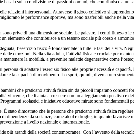
cizie basata sulla condivisione di passioni comuni, che contribuisce a un
elle relazioni interpersonali. Attraverso il gioco collettivo si apprendono
migliorano le performance sportive, ma sono trasferibili anche nella vita
on sono prive di una dimensione sociale. Le palestre, i centri fitness o le
t un elemento che contribuisce a un tessuto sociale più coeso e armonio
guata, l’esercizio fisico è fondamentale in tutte le fasi della vita. Negli
e delle emozioni. Nella vita adulta, l’attività fisica è cruciale per mante
a mantenere la mobilità, a prevenire malattie degenerative come l’osteop
i persona di adattare l’esercizio fisico alle proprie necessità e capacità
colare e la capacità di movimento. Lo sport, quindi, diventa uno strumen
bambini che praticano attività fisica sin da piccoli imparano concetti fon
ità vincente, che li aiuta a crescere con un atteggiamento positivo e deter
. Programmi scolastici e iniziative educative mirate sono fondamentali per
e. È stato dimostrato che le persone che praticano attività fisica regolar
schio di dipendenze da sostanze, come alcol e droghe, in quanto favorisce
prevenzione a livello nazionale e internazionale.
ide più grandi della società contemporanea. Con l’avvento della tecnologia