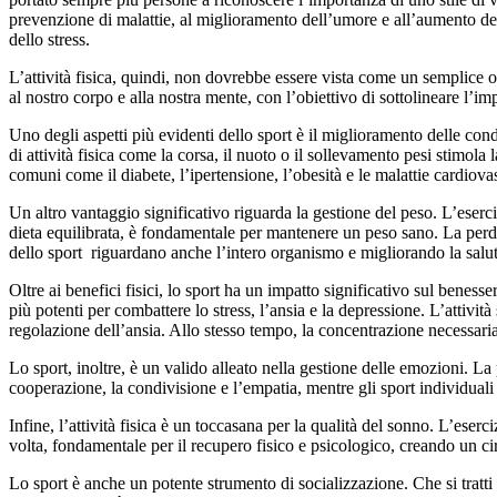
prevenzione di malattie, al miglioramento dell’umore e all’aumento dell
dello stress.
L’attività fisica, quindi, non dovrebbe essere vista come un semplice o
al nostro corpo e alla nostra mente, con l’obiettivo di sottolineare l’imp
Uno degli aspetti più evidenti dello sport è il miglioramento delle cond
di attività fisica come la corsa, il nuoto o il sollevamento pesi stimola
comuni come il diabete, l’ipertensione, l’obesità e le malattie cardiovas
Un altro vantaggio significativo riguarda la gestione del peso. L’eserci
dieta equilibrata, è fondamentale per mantenere un peso sano. La perdita
dello sport riguardano anche l’intero organismo e migliorando la salu
Oltre ai benefici fisici, lo sport ha un impatto significativo sul benes
più potenti per combattere lo stress, l’ansia e la depressione. L’attiv
regolazione dell’ansia. Allo stesso tempo, la concentrazione necessari
Lo sport, inoltre, è un valido alleato nella gestione delle emozioni. La 
cooperazione, la condivisione e l’empatia, mentre gli sport individual
Infine, l’attività fisica è un toccasana per la qualità del sonno. L’eser
volta, fondamentale per il recupero fisico e psicologico, creando un 
Lo sport è anche un potente strumento di socializzazione. Che si tratti 