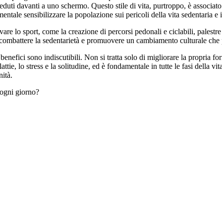
duti davanti a uno schermo. Questo stile di vita, purtroppo, è associato
ntale sensibilizzare la popolazione sui pericoli della vita sedentaria e in
e lo sport, come la creazione di percorsi pedonali e ciclabili, palestre al
 combattere la sedentarietà e promuovere un cambiamento culturale che pon
benefici sono indiscutibili. Non si tratta solo di migliorare la propria fo
lattie, lo stress e la solitudine, ed è fondamentale in tutte le fasi della vit
nità.
ogni giorno?