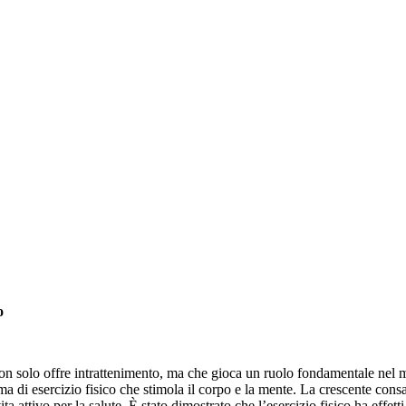
o
non solo offre intrattenimento, ma che gioca un ruolo fondamentale nel 
rma di esercizio fisico che stimola il corpo e la mente. La crescente cons
ta attivo per la salute. È stato dimostrato che l’esercizio fisico ha effet