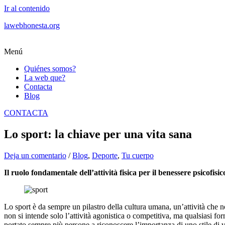
Ir al contenido
lawebhonesta.org
Menú
Quiénes somos?
La web que?
Contacta
Blog
CONTACTA
Lo sport: la chiave per una vita sana
Deja un comentario
/
Blog
,
Deporte
,
Tu cuerpo
Il ruolo fondamentale dell’attività fisica per il benessere psicofisic
Lo sport è da sempre un pilastro della cultura umana, un’attività che 
non si intende solo l’attività agonistica o competitiva, ma qualsiasi fo
portato sempre più persone a riconoscere l’importanza di uno stile di vi