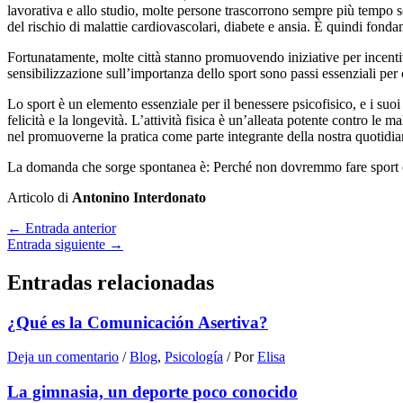
lavorativa e allo studio, molte persone trascorrono sempre più tempo se
del rischio di malattie cardiovascolari, diabete e ansia. È quindi fondame
Fortunatamente, molte città stanno promuovendo iniziative per incentivar
sensibilizzazione sull’importanza dello sport sono passi essenziali per
Lo sport è un elemento essenziale per il benessere psicofisico, e i suoi 
felicità e la longevità. L’attività fisica è un’alleata potente contro le ma
nel promuoverne la pratica come parte integrante della nostra quotidia
La domanda che sorge spontanea è: Perché non dovremmo fare sport 
Articolo di
Antonino Interdonato
←
Entrada anterior
Entrada siguiente
→
Entradas relacionadas
¿Qué es la Comunicación Asertiva?
Deja un comentario
/
Blog
,
Psicología
/ Por
Elisa
La gimnasia, un deporte poco conocido