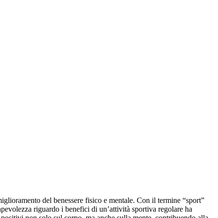
miglioramento del benessere fisico e mentale. Con il termine “sport”
apevolezza riguardo i benefici di un’attività sportiva regolare ha
ti positivi non solo sul corpo, ma anche sulla mente, contribuendo alla