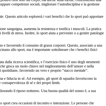
luppare competenze sociali, migliorare l’autodisciplina e la gestione
e. Questo articolo esplorerà i vari benefici che lo sport può apportare
zione sanguigna, aumenta la resistenza e tonifica i muscoli. La pratica
velli di stress. Inoltre, lo sport aiuta a prevenire o a gestire patologie
ismo e favorendo il consumo di grassi corporei. Questo, associato a una
inano allo sport, ma è importante sottolineare che i benefici fisici
 dalla ricerca scientifica, e l’esercizio fisico è uno degli strumenti
a, che gioca un ruolo chiave nel miglioramento dell’umore e nella
oni quotidiane, favorendo un vero e proprio “stacco mentale”.
tima e fiducia in sé. Ad esempio, gli sport di squadra favoriscono la
 consapevolezza di sé e dei propri limiti.
migliorando il riposo notturno. Una buona qualità del sonno è, a sua
 lo sport crea occasioni di incontro e interazione. Le persone che