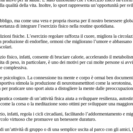
a qualità della vita. Inoltre, lo sport rappresenta un’opportunità per svi
bbligo, ma come una vera e propria risorsa per il nostro benessere global
ortanza di integrare l’esercizio fisico nella routine quotidiana.
izioni fisiche. L’esercizio regolare rafforza il cuore, migliora la circola
 la produzione di endorfine, ormoni che migliorano l’umore e abbassano i li
colari.
zio fisico, infatti, consente di bruciare calorie, accelerando il metabol
 di peso, in particolare, è uno dei motivi per cui molte persone si avvic
te complessiva.
sere psicologico. La connessione tra mente e corpo è ormai ben documentata
ità sportiva stimola la produzione di neurotrasmettitori come la serotonin
a per praticare uno sport aiuta a distogliere la mente dalle preoccupazi
pratica costante di un’attività fisica aiuta a sviluppare resilienza, autos
i come la corsa o la meditazione sono ottimi per sviluppare una maggiore
cizio, infatti, regola i cicli circadiani, facilitando l’addormentamento e 
circolo virtuoso che promuove un benessere duraturo.
di un’attività di gruppo o di una semplice uscita al parco con gli amici,