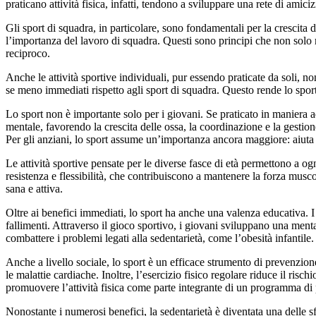
praticano attività fisica, infatti, tendono a sviluppare una rete di ami
Gli sport di squadra, in particolare, sono fondamentali per la crescita d
l’importanza del lavoro di squadra. Questi sono principi che non solo 
reciproco.
Anche le attività sportive individuali, pur essendo praticate da soli, n
se meno immediati rispetto agli sport di squadra. Questo rende lo spor
Lo sport non è importante solo per i giovani. Se praticato in maniera ade
mentale, favorendo la crescita delle ossa, la coordinazione e la gestion
Per gli anziani, lo sport assume un’importanza ancora maggiore: aiuta 
Le attività sportive pensate per le diverse fasce di età permettono a ogn
resistenza e flessibilità, che contribuiscono a mantenere la forza mus
sana e attiva.
Oltre ai benefici immediati, lo sport ha anche una valenza educativa. I 
fallimenti. Attraverso il gioco sportivo, i giovani sviluppano una mental
combattere i problemi legati alla sedentarietà, come l’obesità infantile
Anche a livello sociale, lo sport è un efficace strumento di prevenzion
le malattie cardiache. Inoltre, l’esercizio fisico regolare riduce il ri
promuovere l’attività fisica come parte integrante di un programma di 
Nonostante i numerosi benefici, la sedentarietà è diventata una delle sf